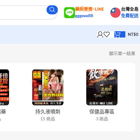
藥師雯雯-LINE
台灣全島
gggeee88
免費配送
NT$
0
顯示單一結果
陽藥
持久液噴劑
保健品專區
品
15 商品
3 商品