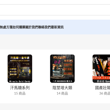
無處方箋如何購藥
關於我們
聯絡我們
最新資訊
汗馬糖系列
陰莖增大類
國產壯
15 商品
14 商品
36 商