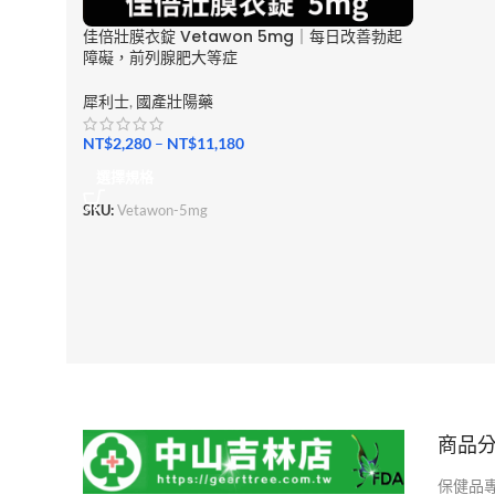
佳倍壯膜衣錠 Vetawon 5mg｜每日改善勃起
障礙，前列腺肥大等症
犀利士
,
國產壯陽藥
NT$
2,280
–
NT$
11,180
選擇規格
SKU:
Vetawon-5mg
商品
保健品