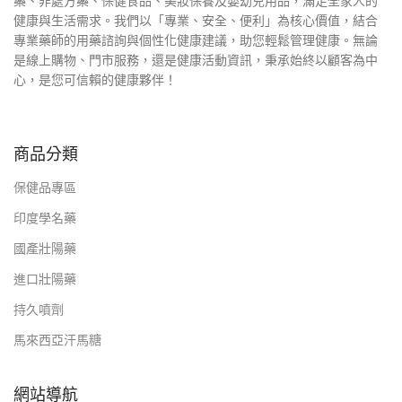
藥、非處方藥、保健食品、美妝保養及嬰幼兒用品，滿足全家人的
健康與生活需求。我們以「專業、安全、便利」為核心價值，結合
專業藥師的用藥諮詢與個性化健康建議，助您輕鬆管理健康。無論
是線上購物、門市服務，還是健康活動資訊，秉承始終以顧客為中
心，是您可信賴的健康夥伴！
商品分類
保健品專區
印度學名藥
國產壯陽藥
進口壯陽藥
持久噴劑
馬來西亞汗馬糖
網站導航