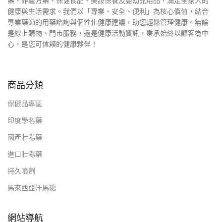
藥、非處方藥、保健食品、美妝保養及嬰幼兒用品，滿足全家人的
健康與生活需求。我們以「專業、安全、便利」為核心價值，結合
專業藥師的用藥諮詢與個性化健康建議，助您輕鬆管理健康。無論
是線上購物、門市服務，還是健康活動資訊，秉承始終以顧客為中
心，是您可信賴的健康夥伴！
商品分類
保健品專區
印度學名藥
國產壯陽藥
進口壯陽藥
持久噴劑
馬來西亞汗馬糖
網站導航