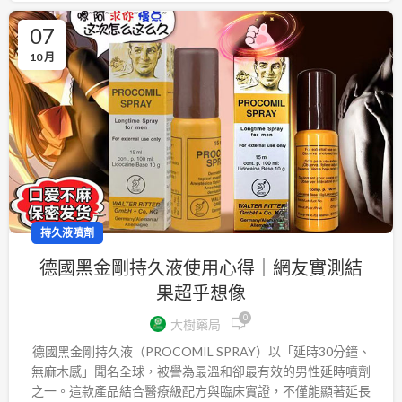
07
10 月
持久液噴劑
德國黑金剛持久液使用心得｜網友實測結
果超乎想像
0
大樹藥局
德國黑金剛持久液（PROCOMIL SPRAY）以「延時30分鐘、
無麻木感」聞名全球，被譽為最溫和卻最有效的男性延時噴劑
之一。這款產品結合醫療級配方與臨床實證，不僅能顯著延長