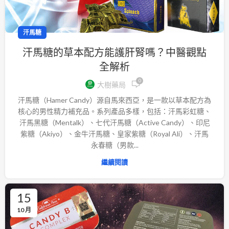
汗馬糖
汗馬糖的草本配方能護肝腎嗎？中醫觀點
全解析
0
大樹藥局
汗馬糖（Hamer Candy）源自馬來西亞，是一款以草本配方為
核心的男性精力補充品。系列產品多樣，包括：汗馬彩虹糖、
汗馬黑糖（Mentalk）、七代汗馬糖（Active Candy）、印尼
紫糖（Akiyo）、金牛汗馬糖、皇家紫糖（Royal Ali）、汗馬
永春糖（男款...
繼續閱讀
15
10 月