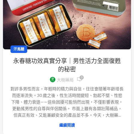
汗馬糖
永春糖功效真實分享｜男性活力全面復甦
的秘密
0
大樹藥局
對許多男性而言，年輕時的精力與自信，往往會隨著年齡增長
而逐漸流失。30 歲之後，性生活時間變短、勃起不堅、性慾
下降、體力衰退——這些困擾可能悄然出現，不僅影響表現，
更動搖男性的自尊與伴侶關係。 市面上雖有各類壯陽補品，
但真正有效、又能兼顧安全的產品並不多。今天，大樹藥...
繼續閱讀